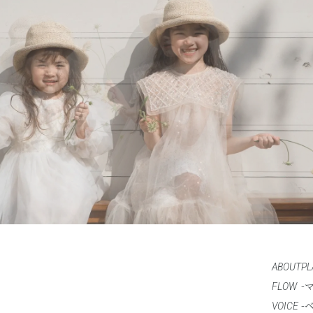
ABOUT
PL
FLOW
VOICE